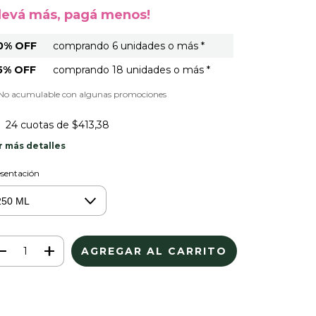
Llevá más, pagá menos!
0% OFF
comprando 6 unidades o más *
5% OFF
comprando 18 unidades o más *
 No acumulable con algunas promociones
24
cuotas de
$413,38
r más detalles
sentación