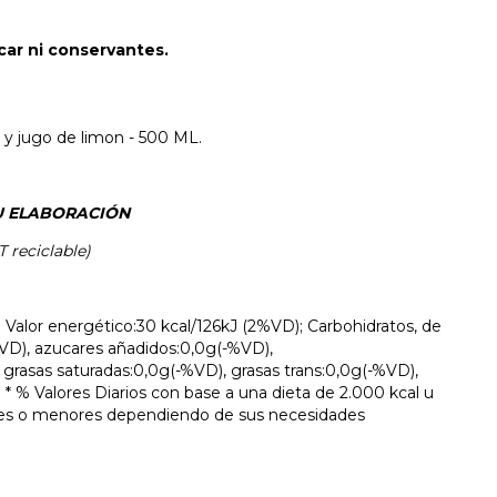
car ni conservantes.
a y jugo de limon - 500 ML.
U ELABORACIÓN
 reciclable)
. Valor energético:30 kcal/126kJ (2%VD); Carbohidratos, de
%VD), azucares añadidos:0,0g(-%VD),
 grasas saturadas:0,0g(-%VD), grasas trans:0,0g(-%VD),
* % Valores Diarios con base a una dieta de 2.000 kcal u
ores o menores dependiendo de sus necesidades