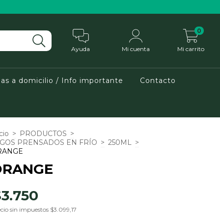
0
Ayuda
Mi cuenta
Mi carrito
as a domicilio / Info importante
Contacto
cio
>
PRODUCTOS
>
GOS PRENSADOS EN FRÍO
>
250ML
>
RANGE
ORANGE
$3.750
cio sin impuestos
$3.099,17