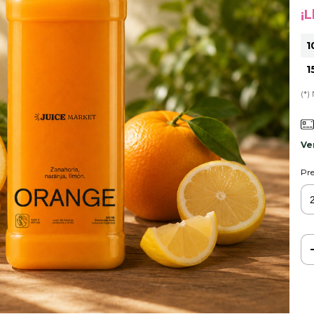
¡
1
1
(*)
Ve
Pre