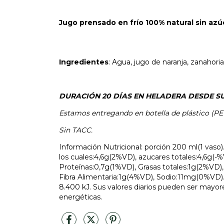
Jugo prensado en frío 100% natural sin azú
Ingredientes
: Agua, jugo de naranja, zanahori
DURACIÓN 20 DÍAS EN HELADERA DESDE S
Estamos entregando en botella de plástico (PET
Sin TACC.
Información Nutricional: porción 200 ml(1 vaso)
los cuales:4,6g(2%VD), azucares totales:4,6g(-
Proteínas:0,7g(1%VD), Grasas totales:1g(2%VD),
Fibra Alimentaria:1g(4%VD), Sodio:11mg(0%VD). 
8.400 kJ. Sus valores diarios pueden ser may
energéticas.