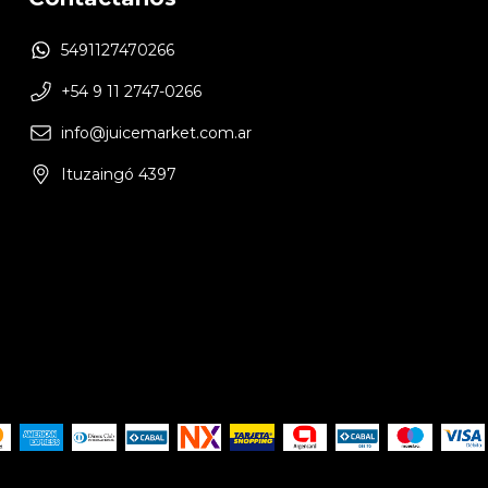
5491127470266
+54 9 11 2747-0266
info@juicemarket.com.ar
Ituzaingó 4397